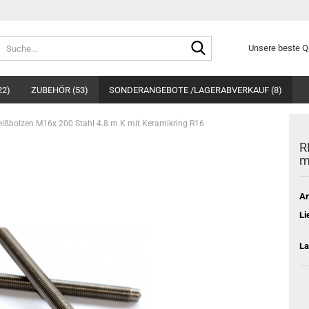
Suche...
Unsere beste Qu
22)
ZUBEHÖR (53)
SONDERANGEBOTE /LAGERABVERKAUF (8)
ißbolzen M16x 200 Stahl 4.8 m.K mit Keramikring R16
R
m
Ar
Li
La