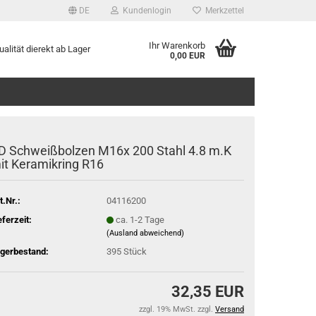
DE
Kundenlogin
Merkzettel
Ihr Warenkorb
alität dierekt ab Lager
0,00 EUR
D Schweißbolzen M16x 200 Stahl 4.8 m.K
it Keramikring R16
t.Nr.:
04116200
eferzeit:
ca. 1-2 Tage
(Ausland abweichend)
gerbestand:
395
Stück
32,35 EUR
zzgl. 19% MwSt. zzgl.
Versand