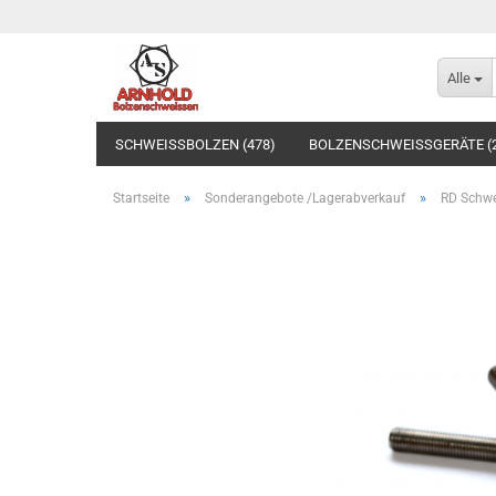
Alle
SCHWEISSBOLZEN (478)
BOLZENSCHWEISSGERÄTE (
»
»
Startseite
Sonderangebote /Lagerabverkauf
RD Schwe