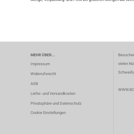
MEHR ÜBER...
Besuchen
vielen Nü
Impressum
Schweißg
Widerrufsrecht
AGB
WWW.BO
Liefer- und Versandkosten
Privatsphäre und Datenschutz
Cookie Einstellungen