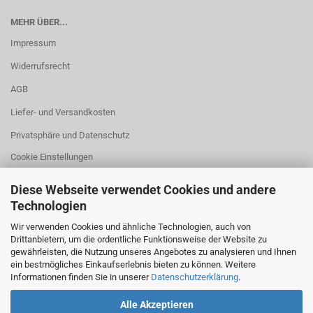
MEHR ÜBER...
Impressum
Widerrufsrecht
AGB
Liefer- und Versandkosten
Privatsphäre und Datenschutz
Cookie Einstellungen
Diese Webseite verwendet Cookies und andere
Technologien
Besuchen Sie auch unsere Homepage mit vielen Nützlichen Infos zu
Wir verwenden Cookies und ähnliche Technologien, auch von
unseren Schweißgeräten
Drittanbietern, um die ordentliche Funktionsweise der Website zu
gewährleisten, die Nutzung unseres Angebotes zu analysieren und Ihnen
ein bestmögliches Einkaufserlebnis bieten zu können. Weitere
WWW.BOLZENSCHWEISSEN.DE
Informationen finden Sie in unserer
Datenschutzerklärung
.
Alle Akzeptieren