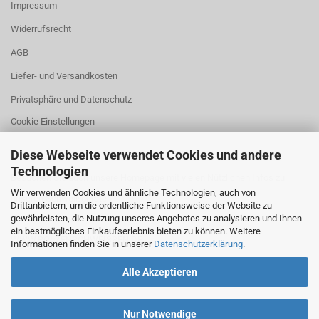
Impressum
Widerrufsrecht
AGB
Liefer- und Versandkosten
Privatsphäre und Datenschutz
Cookie Einstellungen
Diese Webseite verwendet Cookies und andere
Technologien
Besuchen Sie auch unsere Homepage mit vielen Nützlichen Infos zu
Wir verwenden Cookies und ähnliche Technologien, auch von
unseren Schweißgeräten
Drittanbietern, um die ordentliche Funktionsweise der Website zu
gewährleisten, die Nutzung unseres Angebotes zu analysieren und Ihnen
ein bestmögliches Einkaufserlebnis bieten zu können. Weitere
WWW.BOLZENSCHWEISSEN.DE
Informationen finden Sie in unserer
Datenschutzerklärung
.
Alle Akzeptieren
Nur Notwendige